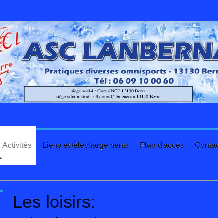
Activités
Liens et téléchargements
Plan d'accès
Contac
tivités
Les loisirs: